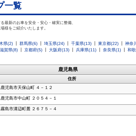
プ一覧
する最新のお車を安全・安心・確実に整備、
工場様をご紹介いたします。
木県(2)
群馬県(6)
埼玉県(24)
千葉県(13)
東京都(22)
神奈川
滋賀県(8)
京都府(5)
大阪府(13)
兵庫県(11)
奈良県(1)
和歌
鹿児島県
住所
県鹿児島市天保山町 ４－１２
県鹿児島市中山町 ２０５４－１
県霧島市溝辺町麓 ２６７５－４