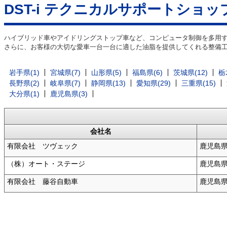
DST-i テクニカルサポートショッ
ハイブリッド車やアイドリングストップ車など、コンピュータ制御を多用
さらに、お客様の大切な愛車一台一台に適した油脂を提供してくれる整備
岩手県(1)
宮城県(7)
山形県(5)
福島県(6)
茨城県(12)
栃
長野県(2)
岐阜県(7)
静岡県(13)
愛知県(29)
三重県(15)
大分県(1)
鹿児島県(3)
会社名
有限会社 ツヴェック
鹿児島
（株）オート・ステージ
鹿児島
有限会社 藤谷自動車
鹿児島