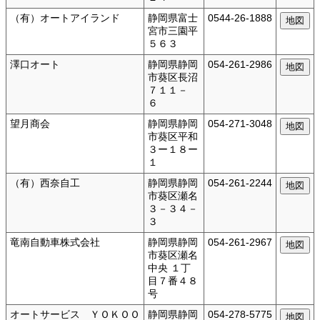
（有）オートアイランド
静岡県富士
0544-26-1888
宮市三園平
５６３
澤口オート
静岡県静岡
054-261-2986
市葵区長沼
７１１－
６
望月商会
静岡県静岡
054-271-3048
市葵区平和
３ー１８ー
１
（有）西奈自工
静岡県静岡
054-261-2244
市葵区瀬名
３－３４－
３
竜南自動車株式会社
静岡県静岡
054-261-2967
市葵区瀬名
中央 １丁
目７番４８
号
オートサービス ＹＯＫＯＯ
静岡県静岡
054-278-5775