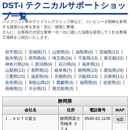
DST-i テクニカルサポートショッ
プ一覧
ハイブリッド車やアイドリングストップ車など、コンピュータ制御を多用
する最新のお車を安全・安心・確実に整備、
さらに、お客様の大切な愛車一台一台に適した油脂を提供してくれる整備
工場様をご紹介いたします。
岩手県(1)
宮城県(7)
山形県(5)
福島県(6)
茨城県(12)
栃木県(2)
群馬県(6)
埼玉県(24)
千葉県(13)
東京都(22)
神奈川県(24)
新潟県(6)
石川県(5)
福井県(1)
山梨県(11)
長野県(2)
岐阜県(7)
静岡県(13)
愛知県(29)
三重県(15)
滋賀県(8)
京都府(5)
大阪府(13)
兵庫県(11)
奈良県(1)
和歌山県(2)
愛媛県(3)
福岡県(8)
佐賀県(2)
長崎県(1)
大分県(1)
鹿児島県(3)
静岡県
会社名
住所
電話番号
MAP
Ｊ，ＡＵＴＯ富士
静岡県富士
0545-61-1135
市柚木 ３
２４