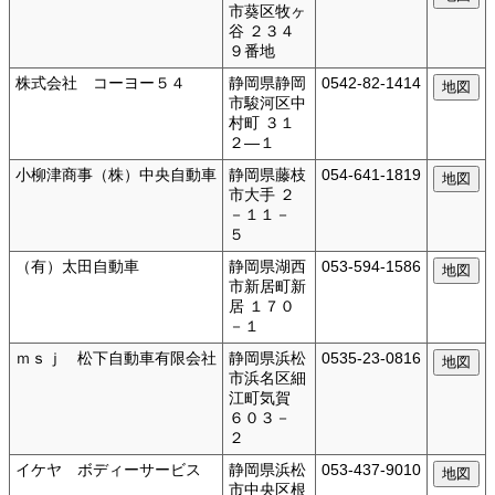
市葵区牧ヶ
谷 ２３４
９番地
株式会社 コーヨー５４
静岡県静岡
0542-82-1414
市駿河区中
村町 ３１
２―１
小柳津商事（株）中央自動車
静岡県藤枝
054-641-1819
市大手 ２
－１１－
５
（有）太田自動車
静岡県湖西
053-594-1586
市新居町新
居 １７０
－１
ｍｓｊ 松下自動車有限会社
静岡県浜松
0535-23-0816
市浜名区細
江町気賀
６０３－
２
イケヤ ボディーサービス
静岡県浜松
053-437-9010
市中央区根