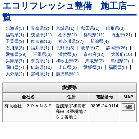
エコリフレッシュ整備 施工店一
覧
北海道(3)
青森県(2)
宮城県(1)
秋田県(1)
山形県(3)
福島県(1)
茨城県(11)
栃木県(1)
群馬県(11)
埼玉県(21)
千葉県(9)
東京都(13)
神奈川県(27)
新潟県(4)
石川県(3)
福井県(1)
長野県(8)
岐阜県(7)
静岡県(26)
愛知県(29)
三重県(3)
滋賀県(6)
京都府(12)
大阪府(10)
兵庫県(7)
奈良県(2)
和歌山県(2)
鳥取県(2)
島根県(2)
岡山県(7)
広島県(10)
山口県(2)
愛媛県(1)
福岡県(5)
大分県(2)
宮崎県(1)
鹿児島県(1)
愛媛県
会社名
住所
電話番号
MAP
有限会社 ＺＲＡＮＳＥ
愛媛県宇和島市
0895-24-0114
高串 ３番耕地７
６２番地３